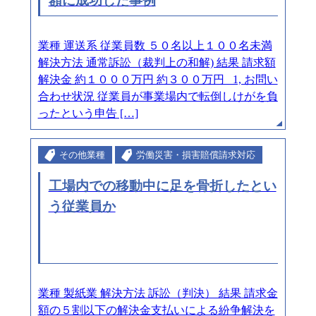
額に成功した事例
業種 運送系 従業員数 ５０名以上１００名未満
解決方法 通常訴訟（裁判上の和解) 結果 請求額
解決金 約１０００万円 約３００万円 1, お問い
合わせ状況 従業員が事業場内で転倒しけがを負
ったという申告 […]
その他業種
労働災害・損害賠償請求対応
工場内での移動中に足を骨折したとい
う従業員か
業種 製紙業 解決方法 訴訟（判決） 結果 請求金
額の５割以下の解決金支払いによる紛争解決を