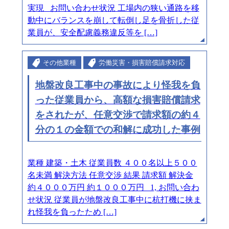
実現 お問い合わせ状況 工場内の狭い通路を移
動中にバランスを崩して転倒し足を骨折した従
業員が、安全配慮義務違反等を […]
その他業種
労働災害・損害賠償請求対応
地盤改良工事中の事故により怪我を負
った従業員から、高額な損害賠償請求
をされたが、任意交渉で請求額の約４
分の１の金額での和解に成功した事例
業種 建築・土木 従業員数 ４００名以上５００
名未満 解決方法 任意交渉 結果 請求額 解決金
約４０００万円 約１０００万円 1, お問い合わ
せ状況 従業員が地盤改良工事中に杭打機に挟ま
れ怪我を負ったため […]