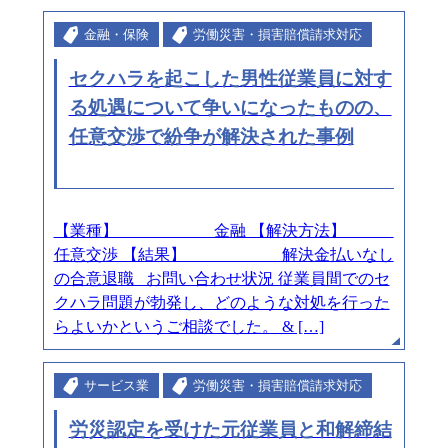
金融・保険
労働災害・損害賠償請求対応
セクハラを起こした男性従業員に対す
る処遇について争いになったものの、
任意交渉で紛争が解決された事例
【業種】 金融 【解決方法】
任意交渉 【結果】 解決金払いなし
の合意退職 お問い合わせ状況 従業員間でのセ
クハラ問題が勃発し、どのような対処を行った
らよいかというご相談でした。 & […]
サービス業
労働災害・損害賠償請求対応
労災認定を受けた元従業員と和解締結