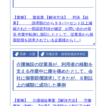
【業種】 製造業 【解決方法】 判決 【結
果】 請求額のから９９パーセント以上減
縮された一部認容判決が確定 お問い合わせ状
況 作業中転倒し脱臼したとして、従業員から損
害賠償を請求されている企業様から […]
医療・介護
労働災害・損害賠償請求対応
介護施設の従業員が、利用者の移動を
支える作業中に腰を痛めたとして、会
社に損害賠償請求してきたが、６割以
上の減額に成功した事例
【業種】 介護福祉事業 【解決方法】 労働