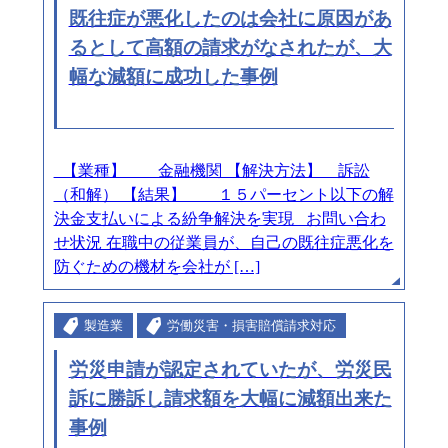
既往症が悪化したのは会社に原因があ
るとして高額の請求がなされたが、大
幅な減額に成功した事例
【業種】 金融機関 【解決方法】 訴訟
（和解） 【結果】 １５パーセント以下の解
決金支払いによる紛争解決を実現 お問い合わ
せ状況 在職中の従業員が、自己の既往症悪化を
防ぐための機材を会社が […]
製造業
労働災害・損害賠償請求対応
労災申請が認定されていたが、労災民
訴に勝訴し請求額を大幅に減額出来た
事例