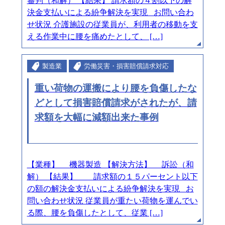
審判（和解） 【結果】 請求額の４割以下の解
決金支払いによる紛争解決を実現 お問い合わ
せ状況 介護施設の従業員が、利用者の移動を支
える作業中に腰を痛めたとして、 […]
製造業
労働災害・損害賠償請求対応
重い荷物の運搬により腰を負傷したな
どとして損害賠償請求がされたが、請
求額を大幅に減額出来た事例
【業種】 機器製造 【解決方法】 訴訟（和
解） 【結果】 請求額の１５パーセント以下
の額の解決金支払いによる紛争解決を実現 お
問い合わせ状況 従業員が重たい荷物を運んでい
る際、腰を負傷したとして、従業 […]