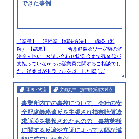
できた事例
【業種】 清掃業 【解決方法】 訴訟（和
解） 【結果】 合意退職及び一定額の解
決金支払い お問い合わせ状況 今まで残業代が
支払っていなかった従業員に関するご相談でし
た。従業員がトラブルを起こした際 […]
運送・物流
労働災害・損害賠償請求対応
事業所内での事故について、会社の安
全配慮義務違反を主張され損害賠償請
求訴訟を提起されたものの、事故態様
に関する反論や立証によって大幅な減