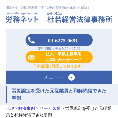
団体交渉、労働組合対策、使用者側の労務問題を弁護士が解決！
03-6275-0691
受付時間：平日9:00～17:00
法人・事業主様専用
お問い合わせページ
日本全国に対応しております！
メニュー
労災認定を受けた元従業員と和解締結できた
事例
TOP
>
解決事例
>
サービス業
>
労災認定を受けた元従業
員と和解締結できた事例