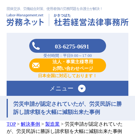
団体交渉、労働組合対策、使用者側の労務問題を弁護士が解決！
03-6275-0691
受付時間：平日9:00～17:00
法人・事業主様専用
お問い合わせページ
日本全国に対応しております！
メニュー
労災申請が認定されていたが、労災民訴に勝
訴し請求額を大幅に減額出来た事例
TOP
>
解決事例
>
製造業
>
労災申請が認定されていた
が、労災民訴に勝訴し請求額を大幅に減額出来た事例