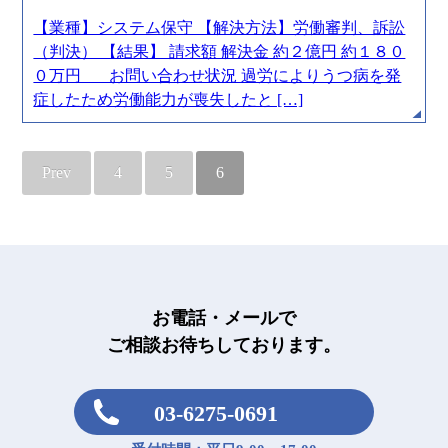
【業種】システム保守 【解決方法】労働審判、訴訟
（判決） 【結果】 請求額 解決金 約２億円 約１８０
０万円 お問い合わせ状況 過労によりうつ病を発
症したため労働能力が喪失したと […]
Prev
4
5
6
お電話・メールで
ご相談お待ちしております。
03-6275-0691