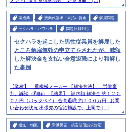
メントに関する請求部分） 合意退職 […]
製造業
残業代請求・未払い賃金
解雇問題
セクハラ・パワハラ
問題社員対応
セクハラを起こした男性従業員を解雇した
ところ解雇無効の申立てをされたが、減額
した解決金を支払い合意退職により和解し
た事例
【業種】 重機械メーカー 【解決方法】 労働審
判、訴訟（和解） 【結果】 請求額 解決金 約１２０
０万円（バックペイ） 合意退職 約７００万円 お問
い合わせ状況 出張先の宿泊施設で、上司で […]
運送・物流
労働災害・損害賠償請求対応