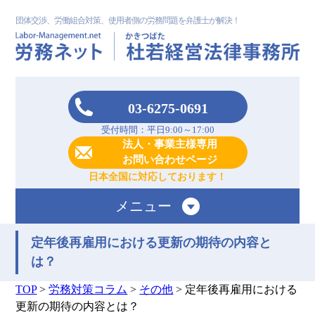
団体交渉、労働組合対策、使用者側の労務問題を弁護士が解決！
03-6275-0691
受付時間：平日9:00～17:00
法人・事業主様専用
お問い合わせページ
日本全国に対応しております！
メニュー
定年後再雇用における更新の期待の内容と
は？
TOP
>
労務対策コラム
>
その他
>
定年後再雇用における
更新の期待の内容とは？