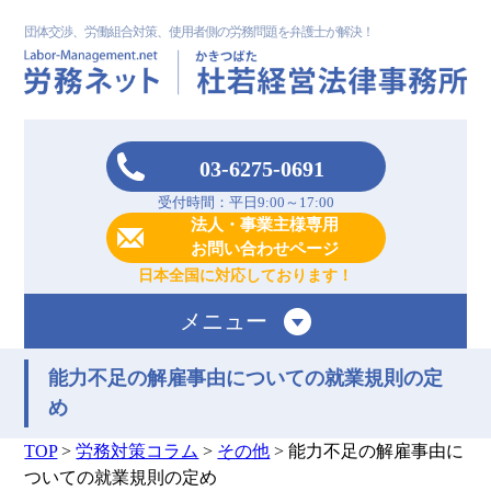
団体交渉、労働組合対策、使用者側の労務問題を弁護士が解決！
03-6275-0691
受付時間：平日9:00～17:00
法人・事業主様専用
お問い合わせページ
日本全国に対応しております！
メニュー
能力不足の解雇事由についての就業規則の定
め
TOP
>
労務対策コラム
>
その他
>
能力不足の解雇事由に
ついての就業規則の定め