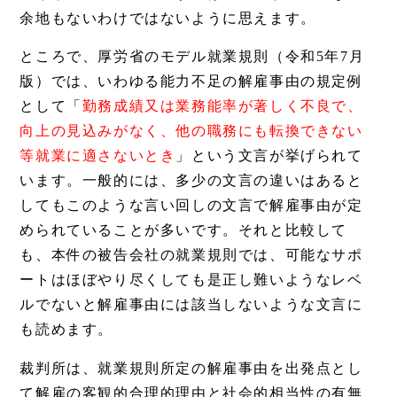
余地もないわけではないように思えます。
ところで、厚労省のモデル就業規則（令和5年7月
版）では、いわゆる能力不足の解雇事由の規定例
として「
勤務成績又は業務能率が著しく不良で、
向上の見込みがなく、他の職務にも転換できない
等就業に適さないとき
」という文言が挙げられて
います。一般的には、多少の文言の違いはあると
してもこのような言い回しの文言で解雇事由が定
められていることが多いです。それと比較して
も、本件の被告会社の就業規則では、可能なサポ
ートはほぼやり尽くしても是正し難いようなレベ
ルでないと解雇事由には該当しないような文言に
も読めます。
裁判所は、就業規則所定の解雇事由を出発点とし
て解雇の客観的合理的理由と社会的相当性の有無