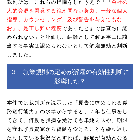
裁判所は、これらの指摘をしたうえで「『
会社の
人的資源を開発する絶え間ない努力、十分な個人
指導、カウンセリング、及び警告を与えてもな
お』、是正し難い程度
であったとまでは直ちに認
められない」と評価し、結論として解雇事由に該
当する事実は認められないとして解雇無効と判断
しました。
３ 就業規則の定めが解雇の有効性判断に
影響した？
本件では裁判所が説示した「原告に求められる職
務遂行能力」の水準からすると、７年も仕事をし
てきて、何度も指摘を受けても単純ミスや、期限
を守れず投資家から督促を受けることを繰り返し
たりしている状況だとすれば、解雇が有効となる