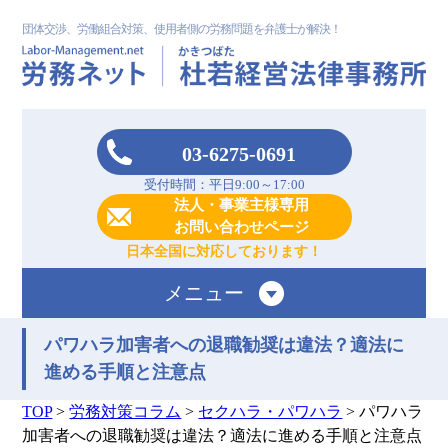
団体交渉、労働組合対策、使用者側の労務問題を弁護士が解決！
03-6275-0691
受付時間：平日9:00～17:00
法人・事業主様専用
お問い合わせページ
日本全国に対応しております！
メニュー
パワハラ加害者への退職勧奨は違法？適法に
進める手順と注意点
TOP
>
労務対策コラム
>
セクハラ・パワハラ
>
パワハラ
加害者への退職勧奨は違法？適法に進める手順と注意点