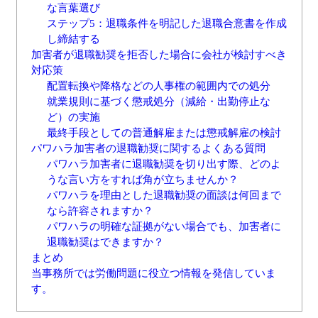
な言葉選び
ステップ5：退職条件を明記した退職合意書を作成
し締結する
加害者が退職勧奨を拒否した場合に会社が検討すべき
対応策
配置転換や降格などの人事権の範囲内での処分
就業規則に基づく懲戒処分（減給・出勤停止な
ど）の実施
最終手段としての普通解雇または懲戒解雇の検討
パワハラ加害者の退職勧奨に関するよくある質問
パワハラ加害者に退職勧奨を切り出す際、どのよ
うな言い方をすれば角が立ちませんか？
パワハラを理由とした退職勧奨の面談は何回まで
なら許容されますか？
パワハラの明確な証拠がない場合でも、加害者に
退職勧奨はできますか？
まとめ
当事務所では労働問題に役立つ情報を発信していま
す。