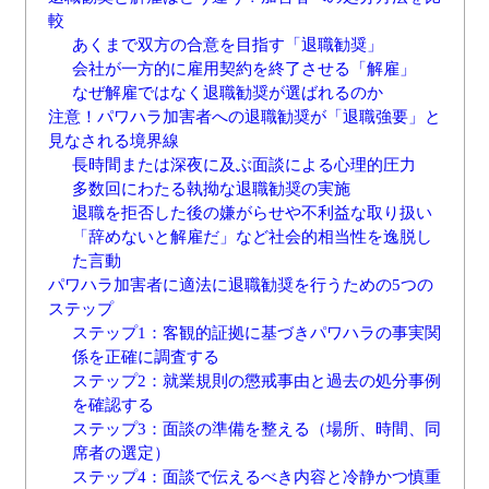
較
あくまで双方の合意を目指す「退職勧奨」
会社が一方的に雇用契約を終了させる「解雇」
なぜ解雇ではなく退職勧奨が選ばれるのか
注意！パワハラ加害者への退職勧奨が「退職強要」と
見なされる境界線
長時間または深夜に及ぶ面談による心理的圧力
多数回にわたる執拗な退職勧奨の実施
退職を拒否した後の嫌がらせや不利益な取り扱い
「辞めないと解雇だ」など社会的相当性を逸脱し
た言動
パワハラ加害者に適法に退職勧奨を行うための5つの
ステップ
ステップ1：客観的証拠に基づきパワハラの事実関
係を正確に調査する
ステップ2：就業規則の懲戒事由と過去の処分事例
を確認する
ステップ3：面談の準備を整える（場所、時間、同
席者の選定）
ステップ4：面談で伝えるべき内容と冷静かつ慎重