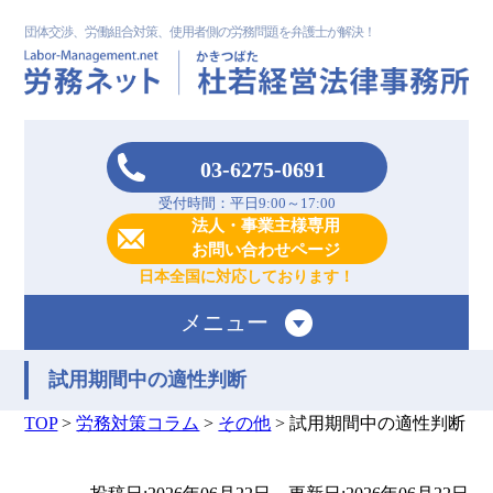
団体交渉、労働組合対策、使用者側の労務問題を弁護士が解決！
03-6275-0691
受付時間：平日9:00～17:00
法人・事業主様専用
お問い合わせページ
日本全国に対応しております！
メニュー
試用期間中の適性判断
TOP
>
労務対策コラム
>
その他
>
試用期間中の適性判断