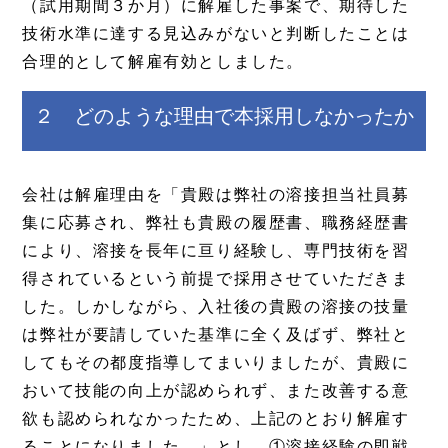
（試用期間３か月）に解雇した事案で、期待した
技術水準に達する見込みがないと判断したことは
合理的として解雇有効としました。
２ どのような理由で本採用しなかったか
会社は解雇理由を「貴殿は弊社の溶接担当社員募
集に応募され、弊社も貴殿の履歴書、職務経歴書
により、溶接を長年に亘り経験し、専門技術を習
得されているという前提で採用させていただきま
した。しかしながら、入社後の貴殿の溶接の技量
は弊社が要請していた基準に全く及ばず、弊社と
してもその都度指導してまいりましたが、貴殿に
おいて技能の向上が認められず、また改善する意
欲も認められなかったため、上記のとおり解雇す
ることになりました。」とし、①溶接経験の即戦