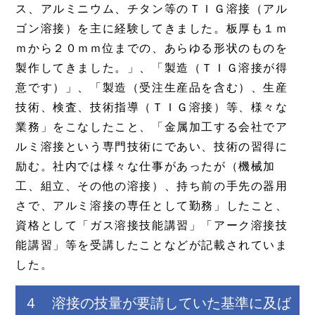
ス、アルミニウム、チタン等のＴＩＧ溶接（アル
ゴン溶接）を主に経験してきました。板厚も１ｍ
ｍから２０ｍｍ位までの、あらゆる形状のものを
製作してきました。」、「製造（ＴＩＧ溶接が得
意です）」、「製造（受注生産品を含む）、生産
技術、検査、技術指導（ＴＩＧ溶接）等、様々な
業務」をこなしたこと、「金属加工する会社でア
ルミ溶接という専門技術にであい、技術の習得に
励む。社内では様々な仕事があったが（機械加
工、組立、その他の溶接）、持ち前の手先の器用
さで、アルミ溶接の専任として勤務」したこと、
資格として「ガス溶接技能講習」「アーク溶接技
能講習」等を受講したことなどが記載されていま
した。
４ 溶接の技量が要請していた基準に及ば