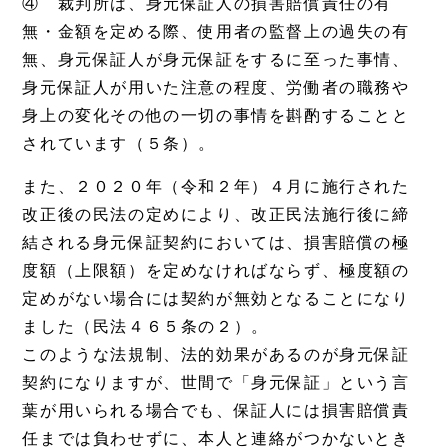
④ 裁判所は、身元保証人の損害賠償責任の有
無・金額を定める際、使用者の監督上の過失の有
無、身元保証人が身元保証をするに至った事情、
身元保証人が用いた注意の程度、労働者の職務や
身上の変化その他の一切の事情を斟酌することと
されています（５条）。
また、２０２０年（令和２年）４月に施行された
改正後の民法の定めにより、改正民法施行後に締
結される身元保証契約においては、損害賠償の極
度額（上限額）を定めなければならず、極度額の
定めがない場合には契約が無効となることになり
ました（民法４６５条の２）。
このような法規制、法的効果があるのが身元保証
契約になりますが、世間で「身元保証」という言
葉が用いられる場合でも、保証人には損害賠償責
任までは負わせずに、本人と連絡がつかないとき