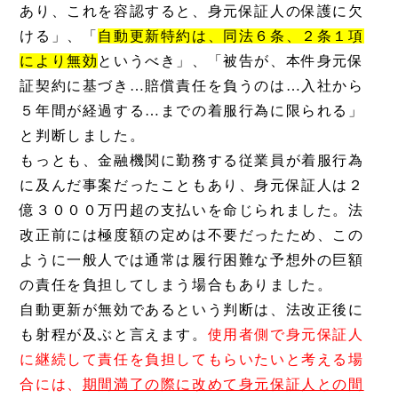
あり、これを容認すると、身元保証人の保護に欠
ける」、「
自動更新特約は、同法６条、２条１項
により無効
というべき」、「被告が、本件身元保
証契約に基づき…賠償責任を負うのは…入社から
５年間が経過する…までの着服行為に限られる」
と判断しました。
もっとも、金融機関に勤務する従業員が着服行為
に及んだ事案だったこともあり、身元保証人は２
億３０００万円超の支払いを命じられました。法
改正前には極度額の定めは不要だったため、この
ように一般人では通常は履行困難な予想外の巨額
の責任を負担してしまう場合もありました。
自動更新が無効であるという判断は、法改正後に
も射程が及ぶと言えます。
使用者側で身元保証人
に継続して責任を負担してもらいたいと考える場
合には、
期間満了の際に改めて身元保証人との間