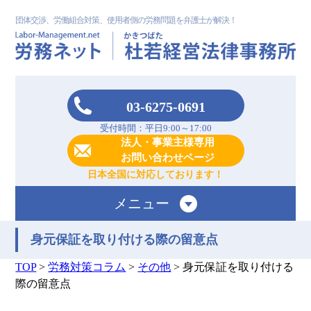
団体交渉、労働組合対策、使用者側の労務問題を弁護士が解決！
03-6275-0691
受付時間：平日9:00～17:00
法人・事業主様専用
お問い合わせページ
日本全国に対応しております！
メニュー
身元保証を取り付ける際の留意点
TOP
>
労務対策コラム
>
その他
>
身元保証を取り付ける
際の留意点