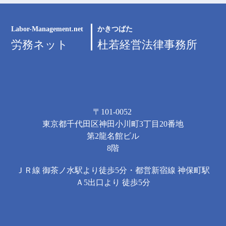
Labor-Management.net
かきつばた
労務ネット
杜若経営法律事務所
〒101-0052
東京都千代田区神田小川町3丁目20番地
第2龍名館ビル
8階
ＪＲ線 御茶ノ水駅より徒歩5分・都営新宿線 神保町駅
Ａ5出口より 徒歩5分