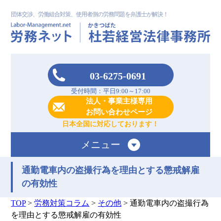
団体交渉、労働組合対策、使用者側の労務問題を弁護士が解決！
03-6275-0691
受付時間：平日9:00～17:00
法人・事業主様専用
お問い合わせページ
日本全国に対応しております！
メニュー
通勤電車内の盗撮行為を理由とする懲戒解雇
の有効性
TOP
>
労務対策コラム
>
その他
>
通勤電車内の盗撮行為
を理由とする懲戒解雇の有効性