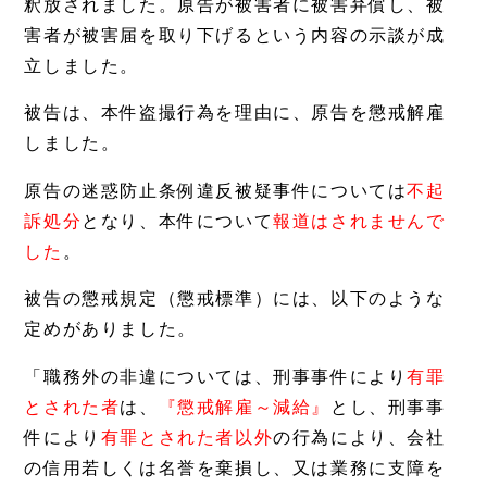
釈放されました。原告が被害者に被害弁償し、被
害者が被害届を取り下げるという内容の示談が成
立しました。
被告は、本件盗撮行為を理由に、原告を懲戒解雇
しました。
原告の迷惑防止条例違反被疑事件については
不起
訴処分
となり、本件について
報道はされませんで
した
。
被告の懲戒規定（懲戒標準）には、以下のような
定めがありました。
「職務外の非違については、刑事事件により
有罪
とされた者
は、
『懲戒解雇～減給』
とし、刑事事
件により
有罪とされた者以外
の行為により、会社
の信用若しくは名誉を棄損し、又は業務に支障を