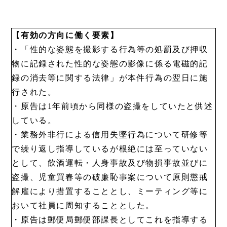
【有効の方向に働く要素】
・「性的な姿態を撮影する行為等の処罰及び押収
物に記録された性的な姿態の影像に係る電磁的記
録の消去等に関する法律」が本件行為の翌日に施
行された。
・原告は1年前頃から同様の盗撮をしていたと供述
している。
・業務外非行による信用失墜行為について研修等
で繰り返し指導しているが根絶には至っていない
として、飲酒運転・人身事故及び物損事故並びに
盗撮、児童買春等の破廉恥事案について原則懲戒
解雇により措置することとし、ミーティング等に
おいて社員に周知することとした。
・原告は郵便局郵便部課長としてこれを指導する