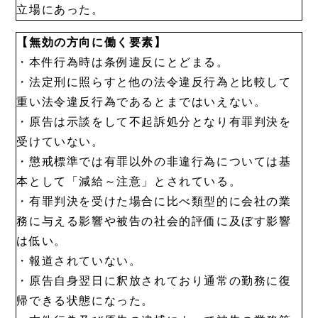
立場にあった。
【無効の方向に働く要素】
・本件行為時は条例違反にとどまる。
・法定刑に照らすと他の法令違反行為と比較して
重い法令違反行為であるとまではいえない。
・原告は示談をして不起訴処分となり有罪判決を
受けていない。
・懲戒標準では有罪以外の非違行為については基
本として「減給～注意」とされている。
・有罪判決を受けた場合に比べ類型的に会社の業
務に与える影響や被告の社会的評価に及ぼす影響
は低い。
・報道されていない。
・原告自身翌日に釈放されており通常の勤務に復
帰できる状態になった。