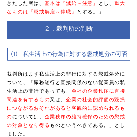
きたした者は、
基本は『減給～注意』
とし、
重大
なものは『懲戒解雇～停職』
とする。」
２．裁判所の判断
⑴ 私生活上の行為に対する懲戒処分の可否
裁判所はまず私生活上の非行に対する懲戒処分に
ついて、「職務遂行と直接関係のない従業員の私
生活上の非行であっても、
会社の企業秩序に直接
関連を有するもの
又は、
企業の社会的評価の毀損
につながるおそれがあると客観的に認められるも
の
については、
企業秩序の維持確保のための懲戒
の対象となり得る
ものというべきである。」とし
ました。