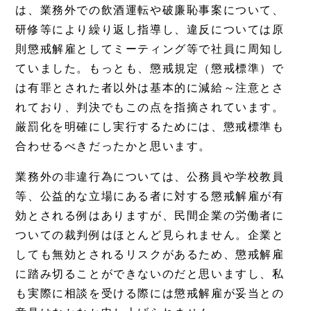
は、業務外での飲酒運転や破廉恥事案について、
研修等により繰り返し指導し、違反については原
則懲戒解雇としてミーティング等で社員に周知し
ていました。もっとも、懲戒規定（懲戒標準）で
は有罪とされた者以外は基本的に減給～注意とさ
れており、判決でもこの点を指摘されています。
厳罰化を明確にし実行するためには、懲戒標準も
合わせるべきだったかと思います。
業務外の非違行為については、公務員や学校教員
等、公益的な立場にある者に対する懲戒解雇が有
効とされる例はありますが、民間企業の労働者に
ついての裁判例はほとんど見られません。企業と
しても無効とされるリスクがあるため、懲戒解雇
に踏み切ることができないのだと思いますし、私
も実際に相談を受ける際には懲戒解雇が妥当との