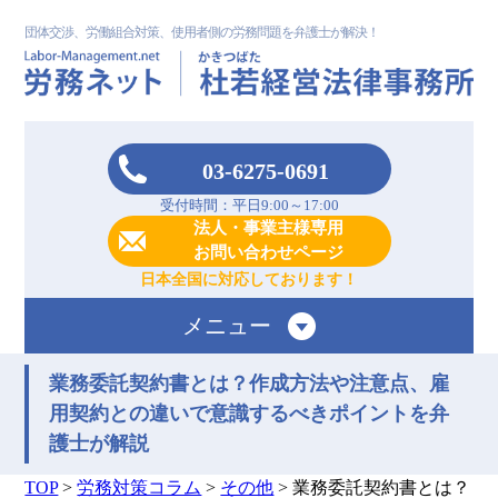
団体交渉、労働組合対策、使用者側の労務問題を弁護士が解決！
03-6275-0691
受付時間：平日9:00～17:00
法人・事業主様専用
お問い合わせページ
日本全国に対応しております！
メニュー
業務委託契約書とは？作成方法や注意点、雇
用契約との違いで意識するべきポイントを弁
護士が解説
TOP
>
労務対策コラム
>
その他
>
業務委託契約書とは？