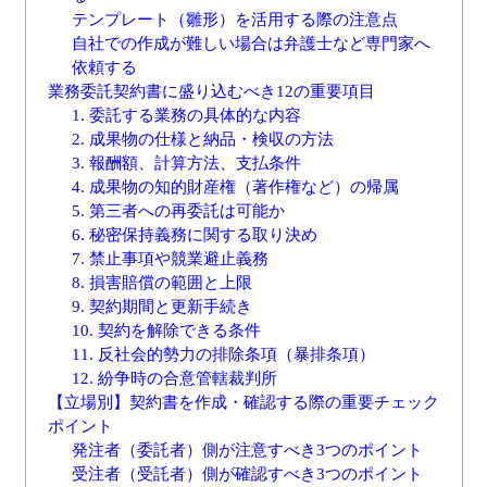
テンプレート（雛形）を活用する際の注意点
自社での作成が難しい場合は弁護士など専門家へ
依頼する
業務委託契約書に盛り込むべき12の重要項目
1. 委託する業務の具体的な内容
2. 成果物の仕様と納品・検収の方法
3. 報酬額、計算方法、支払条件
4. 成果物の知的財産権（著作権など）の帰属
5. 第三者への再委託は可能か
6. 秘密保持義務に関する取り決め
7. 禁止事項や競業避止義務
8. 損害賠償の範囲と上限
9. 契約期間と更新手続き
10. 契約を解除できる条件
11. 反社会的勢力の排除条項（暴排条項）
12. 紛争時の合意管轄裁判所
【立場別】契約書を作成・確認する際の重要チェック
ポイント
発注者（委託者）側が注意すべき3つのポイント
受注者（受託者）側が確認すべき3つのポイント