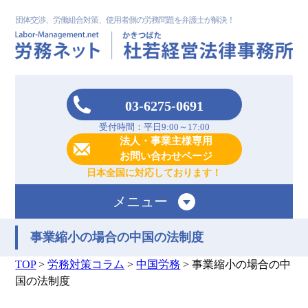
団体交渉、労働組合対策、使用者側の労務問題を弁護士が解決！
03-6275-0691
受付時間：平日9:00～17:00
法人・事業主様専用
お問い合わせページ
日本全国に対応しております！
メニュー
事業縮小の場合の中国の法制度
TOP
>
労務対策コラム
>
中国労務
>
事業縮小の場合の中
国の法制度