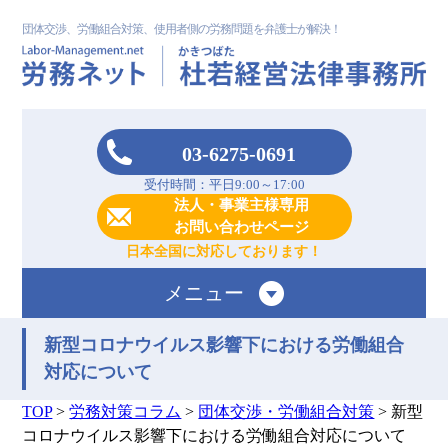
団体交渉、労働組合対策、使用者側の労務問題を弁護士が解決！
03-6275-0691
受付時間：平日9:00～17:00
法人・事業主様専用
お問い合わせページ
日本全国に対応しております！
メニュー
新型コロナウイルス影響下における労働組合
対応について
TOP
>
労務対策コラム
>
団体交渉・労働組合対策
>
新型
コロナウイルス影響下における労働組合対応について