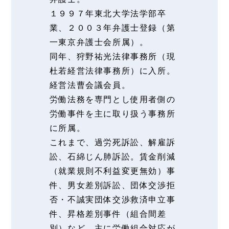
１９９７年東北大学法学部卒
業、２００３年弁護士登録（第
一東京弁護士会所属）。
同年、狩野祐光法律事務所（現
杜若経営法律事務所）に入所。
経営法曹会議会員。
労働法務を専門とし使用者側の
労働事件を主に取り扱う事務所
に所属。
これまで、過労死訴訟、解雇訴
訟、石綿じん肺訴訟。賃金削減
（就業規則不利益変更無効）事
件、男女差別訴訟、団体交渉拒
否・不誠実団体交渉救済申立事
件、昇格差別事件（組合間差
別）など、主に労働組合対応が