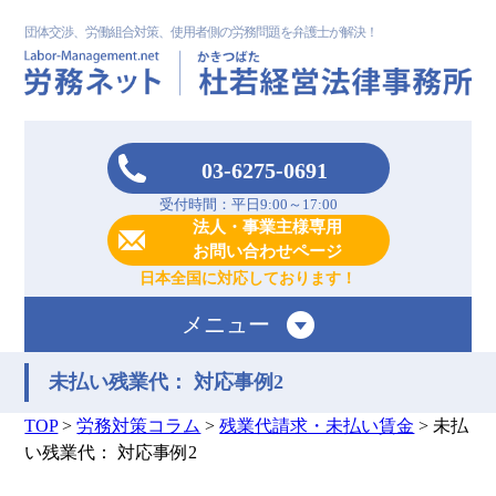
団体交渉、労働組合対策、使用者側の労務問題を弁護士が解決！
03-6275-0691
受付時間：平日9:00～17:00
法人・事業主様専用
お問い合わせページ
日本全国に対応しております！
メニュー
未払い残業代： 対応事例2
TOP
>
労務対策コラム
>
残業代請求・未払い賃金
>
未払
い残業代： 対応事例2