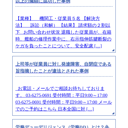
以上の減額に成功した事例
【業種】 機関工・従業員５名 【解決方
法】 訴訟（和解） 【結果】 請求額の２割以
下 お問い合わせ状況 退職した従業員が、在籍
時、艦船の修理作業中に、右示指伸筋腱断裂の
ケガを負ったことについて、安全配慮 […]
上司等が従業員に対し発達障害、自閉症である
旨指摘したことが違法とされた事例
お電話・メールでご相談お待ちしておりま
す。 03-6275-0691 受付時間：平日9:00～17:00
03-6275-0691 受付時間：平日9:00～17:00 メール
でのご予約はこちら 日本全国に対 […]
労務デューデリジェンス（労務DD）とは？弁