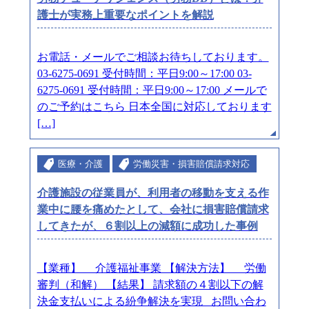
護士が実務上重要なポイントを解説
お電話・メールでご相談お待ちしております。
03-6275-0691 受付時間：平日9:00～17:00 03-
6275-0691 受付時間：平日9:00～17:00 メールで
のご予約はこちら 日本全国に対応しております
[…]
医療・介護
労働災害・損害賠償請求対応
介護施設の従業員が、利用者の移動を支える作
業中に腰を痛めたとして、会社に損害賠償請求
してきたが、６割以上の減額に成功した事例
【業種】 介護福祉事業 【解決方法】 労働
審判（和解） 【結果】 請求額の４割以下の解
決金支払いによる紛争解決を実現 お問い合わ