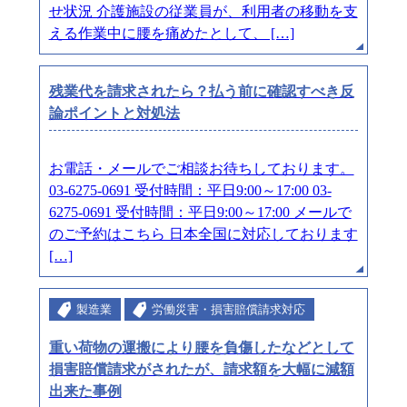
せ状況 介護施設の従業員が、利用者の移動を支
える作業中に腰を痛めたとして、 […]
残業代を請求されたら？払う前に確認すべき反
論ポイントと対処法
お電話・メールでご相談お待ちしております。
03-6275-0691 受付時間：平日9:00～17:00 03-
6275-0691 受付時間：平日9:00～17:00 メールで
のご予約はこちら 日本全国に対応しております
[…]
製造業
労働災害・損害賠償請求対応
重い荷物の運搬により腰を負傷したなどとして
損害賠償請求がされたが、請求額を大幅に減額
出来た事例