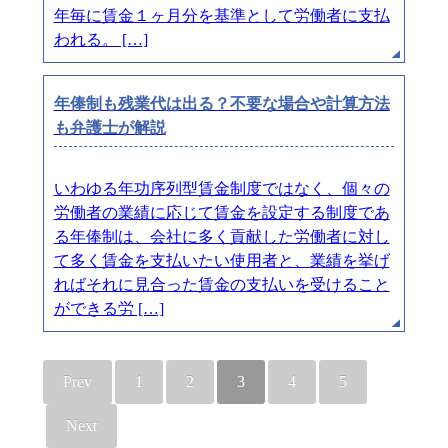
年毎に賃金１ヶ月分を基準として労働者に支払
われる。 […]
年俸制も残業代は出る？不要な場合や計算方法
も弁護士が解説
いわゆる年功序列型賃金制度ではなく、個々の
労働者の業績に応じて賃金を設定する制度であ
る年俸制は、会社に多く貢献した労働者に対し
て多く賃金を支払いたい使用者と、業績を挙げ
ればそれに見合った賃金の支払いを受けること
ができる労 […]
Prev
1
2
3
4
5
Next