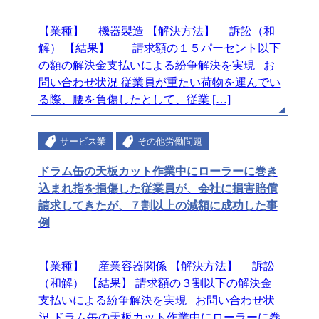
【業種】 機器製造 【解決方法】 訴訟（和
解） 【結果】 請求額の１５パーセント以下
の額の解決金支払いによる紛争解決を実現 お
問い合わせ状況 従業員が重たい荷物を運んでい
る際、腰を負傷したとして、従業 […]
サービス業
その他労働問題
ドラム缶の天板カット作業中にローラーに巻き
込まれ指を損傷した従業員が、会社に損害賠償
請求してきたが、７割以上の減額に成功した事
例
【業種】 産業容器関係 【解決方法】 訴訟
（和解） 【結果】 請求額の３割以下の解決金
支払いによる紛争解決を実現 お問い合わせ状
況 ドラム缶の天板カット作業中にローラーに巻