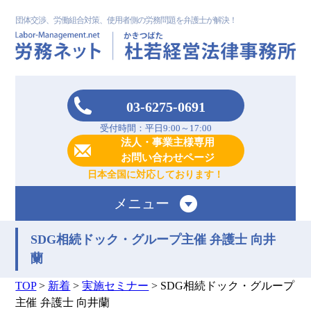
団体交渉、労働組合対策、使用者側の労務問題を弁護士が解決！
03-6275-0691
受付時間：平日9:00～17:00
法人・事業主様専用
お問い合わせページ
日本全国に対応しております！
メニュー
SDG相続ドック・グループ主催 弁護士 向井
蘭
TOP
>
新着
>
実施セミナー
>
SDG相続ドック・グループ
主催 弁護士 向井蘭