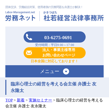
団体交渉、労働組合対策、使用者側の労務問題を弁護士が解決！
03-6275-0691
受付時間：平日9:00～17:00
法人・事業主様専用
お問い合わせページ
日本全国に対応しております！
メニュー
臨床心理士の経営を考える会主催 弁護士 友
永隆太
TOP
>
新着
>
実施セミナー
>
臨床心理士の経営を考える
会主催 弁護士 友永隆太