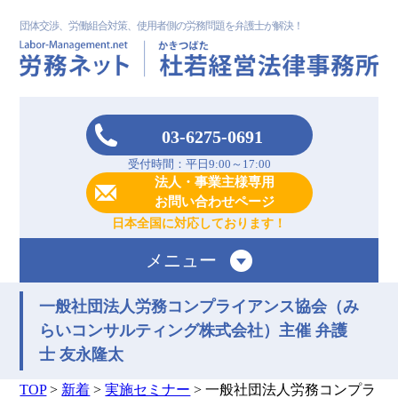
団体交渉、労働組合対策、使用者側の労務問題を弁護士が解決！
03-6275-0691
受付時間：平日9:00～17:00
法人・事業主様専用
お問い合わせページ
日本全国に対応しております！
メニュー
一般社団法人労務コンプライアンス協会（み
らいコンサルティング株式会社）主催 弁護
士 友永隆太
TOP
>
新着
>
実施セミナー
>
一般社団法人労務コンプラ