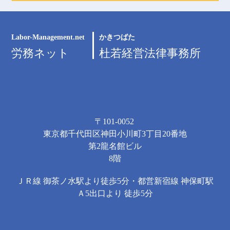
Labor-Management.net
かきつばた
労務ネット
杜若経営法律事務所
〒101-0052
東京都千代田区神田小川町3丁目20番地
第2龍名館ビル
8階
ＪＲ線 御茶ノ水駅より徒歩5分・都営新宿線 神保町駅
Ａ5出口より 徒歩5分