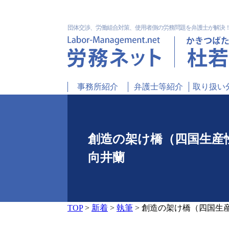
団体交渉、労働組合対策、使用者側の労務問題を弁護士が解決
事務所紹介
弁護士等紹介
取り扱い
創造の架け橋（四国生産性本
向井蘭
TOP
>
新着
>
執筆
>
創造の架け橋（四国生産