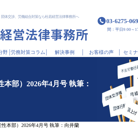
！
団体交渉、労働組合対策なら杜若経営法律事務所へ
03-6275-06
間：平日9:00～17
分野
労務対策コラム
解決事例
お客様の声
セミナ
部）2026年4月号 執筆：
性本部）2026年4月号 執筆：向井蘭