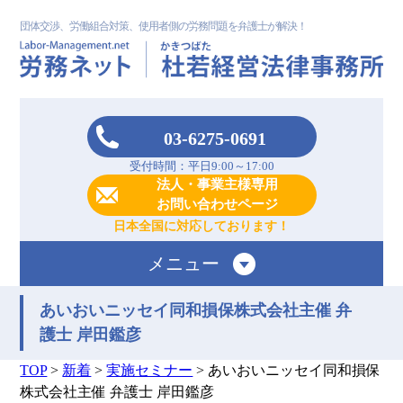
団体交渉、労働組合対策、使用者側の労務問題を弁護士が解決！
03-6275-0691
受付時間：平日9:00～17:00
法人・事業主様専用
お問い合わせページ
日本全国に対応しております！
メニュー
あいおいニッセイ同和損保株式会社主催 弁
護士 岸田鑑彦
TOP
>
新着
>
実施セミナー
>
あいおいニッセイ同和損保
株式会社主催 弁護士 岸田鑑彦