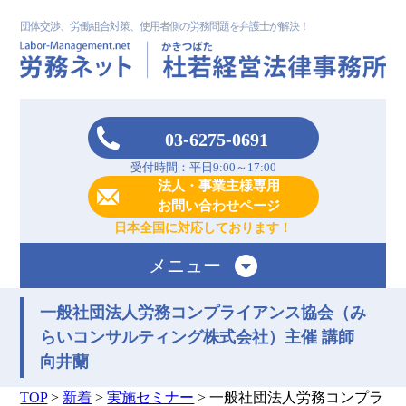
団体交渉、労働組合対策、使用者側の労務問題を弁護士が解決！
03-6275-0691
受付時間：平日9:00～17:00
法人・事業主様専用
お問い合わせページ
日本全国に対応しております！
メニュー
一般社団法人労務コンプライアンス協会（み
らいコンサルティング株式会社）主催 講師
向井蘭
TOP
>
新着
>
実施セミナー
>
一般社団法人労務コンプラ