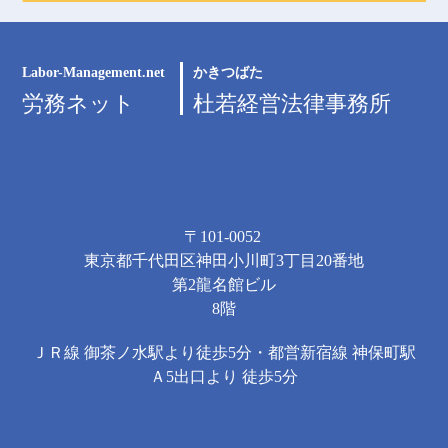
Labor-Management.net
かきつばた
労務ネット
杜若経営法律事務所
〒101-0052
東京都千代田区神田小川町3丁目20番地
第2龍名館ビル
8階
ＪＲ線 御茶ノ水駅より徒歩5分・都営新宿線 神保町駅
Ａ5出口より 徒歩5分