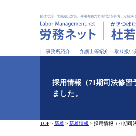
団体交渉、労働組合対策、使用者側の労務問題を弁護士が解決
事務所紹介
弁護士等紹介
取り扱い
採用情報（71期司法修
ました。
TOP
>
新着
>
新着情報
>
採用情報（71期