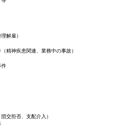
 等
整理解雇）
件（精神疾患関連、業務中の事故）
事件
、団交拒否、支配介入）
等