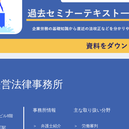
経営法律事務所
事務所情報
主な取り扱い分野
ビル
8階
＞ 弁護士紹介
＞ 労働審判
町駅