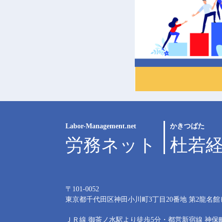
Labor-Management.net
かきつばた
労務ネット
杜若
〒101-0052
東京都千代田区神田小川町3丁目20番地
第2龍名館
ＪＲ線 御茶ノ水駅より徒歩5分・都営新宿線 神保