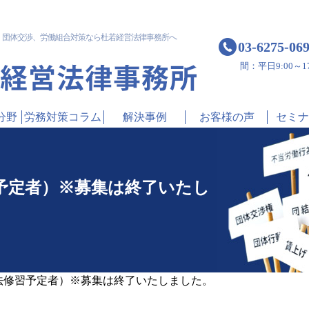
！
団体交渉、労働組合対策なら杜若経営法律事務所へ
03-6275-06
間：平日9:00～17
分野
労務対策コラム
解決事例
お客様の声
セミナ
習予定者）※募集は終了いたし
司法修習予定者）※募集は終了いたしました。