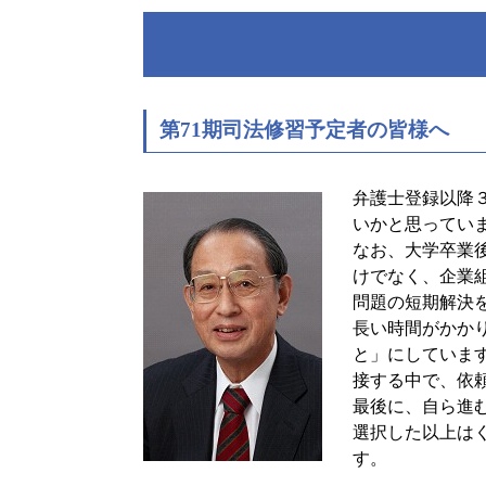
第71期司法修習予定者の皆様へ
弁護士登録以降
いかと思ってい
なお、大学卒業
けでなく、企業
問題の短期解決
長い時間がかか
と」にしていま
接する中で、依
最後に、自ら進
選択した以上は
す。