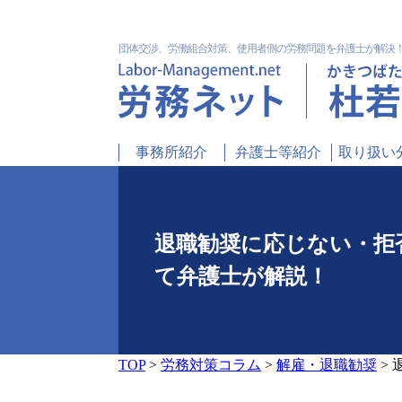
団体交渉、労働組合対策、使用者側の労務問題を弁護士が解決
事務所紹介
弁護士等紹介
取り扱い
退職勧奨に応じない・拒
て弁護士が解説！
TOP
>
労務対策コラム
>
解雇・退職勧奨
>