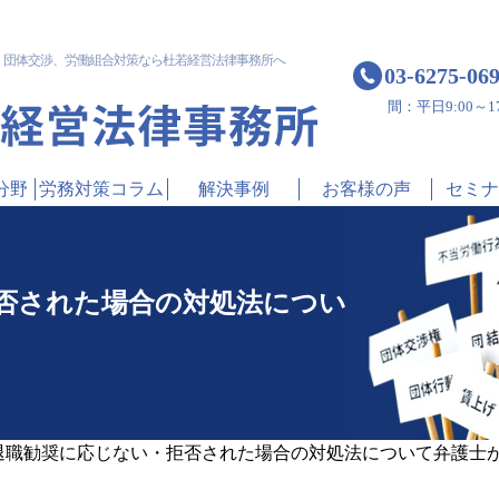
！
団体交渉、労働組合対策なら杜若経営法律事務所へ
03-6275-06
間：平日9:00～17
分野
労務対策コラム
解決事例
お客様の声
セミナ
否された場合の対処法につい
退職勧奨に応じない・拒否された場合の対処法について弁護士