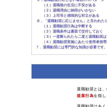
（１）退職後の生活に不安がある
（２）退職理由に納得がいかない
（３）上司等と感情的な対立がある
６．「退職勧奨に応じません」と言われた
（１）退職勧奨行為は中断する
（２）退職条件は書面で交付しておく
（３）一度断られたら二度と退職勧奨は
（４）退職勧奨実施にあたり使用者側専
7． 退職勧奨には専門的な知識が必要です
退職勧奨とは、
提案行為
を指し
退職勧奨はあく