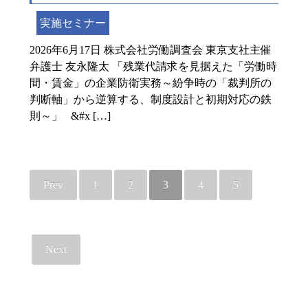
実施セミナー
2026年6月17日 株式会社労働調査会 東京支社主催
弁護士 友永隆太 「残業代請求を見据えた「労働時
間・賃金」の企業防衛実務～紛争時の「裁判所の
判断軸」から逆算する、制度設計と初期対応の鉄
則～」 &#x […]
Prev
1
2
3
4
5
Next