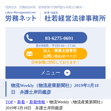
団体交渉、労働組合対策、使用者側の労務問題を弁護士が解決！
03-6275-0691
受付時間：平日9:00～17:00
法人・事業主様専用
お問い合わせページ
日本全国に対応しております！
メニュー
物流Weekly（物流産業新聞社）2019年3月18
日 弁護士岸田鑑彦
TOP
>
新着
>
新着情報
>
物流Weekly（物流産業新聞社）
2019年3月18日 弁護士岸田鑑彦