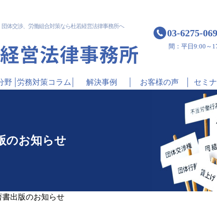
！
団体交渉、労働組合対策なら杜若経営法律事務所へ
03-6275-06
間：平日9:00～17
分野
労務対策コラム
解決事例
お客様の声
セミナ
版のお知らせ
著書出版のお知らせ