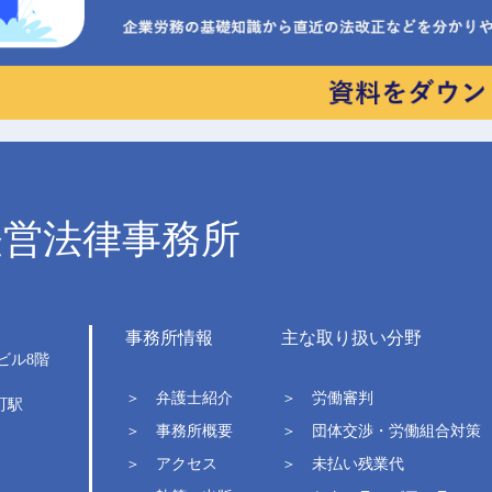
経営法律事務所
事務所情報
主な取り扱い分野
ビル
8階
＞ 弁護士紹介
＞ 労働審判
町駅
＞ 事務所概要
＞ 団体交渉・労働組合対策
＞ アクセス
＞ 未払い残業代