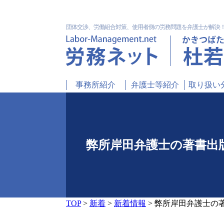
団体交渉、労働組合対策、使用者側の労務問題を弁護士が解決
事務所紹介
弁護士等紹介
取り扱い
弊所岸田弁護士の著書出
TOP
>
新着
>
新着情報
>
弊所岸田弁護士の