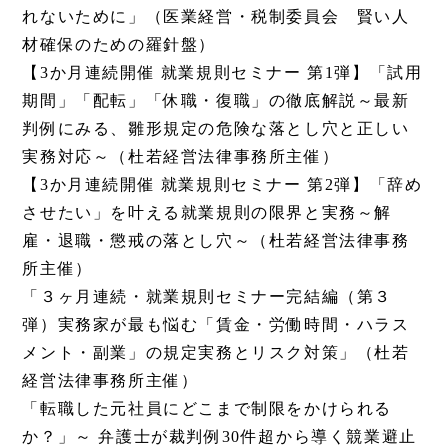
れないために」（医業経営・税制委員会 賢い人
材確保のための羅針盤）
【3か月連続開催 就業規則セミナー 第1弾】「試用
期間」「配転」「休職・復職」の徹底解説～最新
判例にみる、雛形規定の危険な落とし穴と正しい
実務対応～（杜若経営法律事務所主催）
【3か月連続開催 就業規則セミナー 第2弾】「辞め
させたい」を叶える就業規則の限界と実務～解
雇・退職・懲戒の落とし穴～（杜若経営法律事務
所主催）
「３ヶ月連続・就業規則セミナー完結編（第３
弾）実務家が最も悩む「賃金・労働時間・ハラス
メント・副業」の規定実務とリスク対策」（杜若
経営法律事務所主催）
「転職した元社員にどこまで制限をかけられる
か？」～ 弁護士が裁判例30件超から導く競業避止