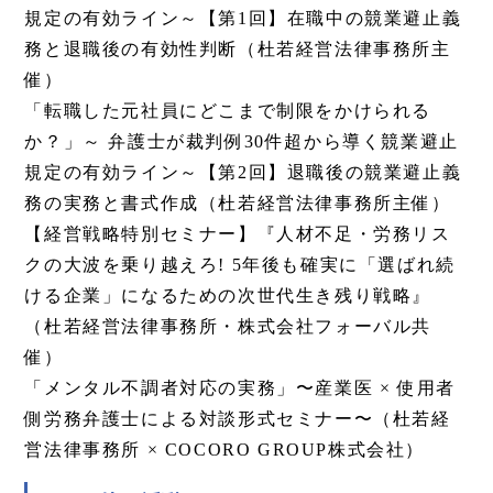
規定の有効ライン～【第1回】在職中の競業避止義
務と退職後の有効性判断（杜若経営法律事務所主
催）
「転職した元社員にどこまで制限をかけられる
か？」～ 弁護士が裁判例30件超から導く競業避止
規定の有効ライン～【第2回】退職後の競業避止義
務の実務と書式作成（杜若経営法律事務所主催）
【経営戦略特別セミナー】『人材不足・労務リス
クの大波を乗り越えろ! 5年後も確実に「選ばれ続
ける企業」になるための次世代生き残り戦略』
（杜若経営法律事務所・株式会社フォーバル共
催）
「メンタル不調者対応の実務」〜産業医 × 使用者
側労務弁護士による対談形式セミナー〜（杜若経
営法律事務所 × COCORO GROUP株式会社）