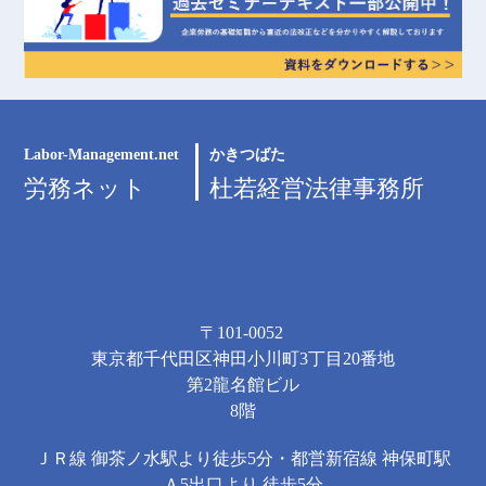
Labor-Management.net
かきつばた
労務ネット
杜若経営法律事務所
〒101-0052
東京都千代田区神田小川町3丁目20番地
第2龍名館ビル
8階
ＪＲ線 御茶ノ水駅より徒歩5分・都営新宿線 神保町駅
Ａ5出口より 徒歩5分