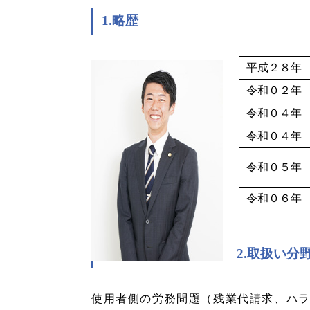
1.略歴
平成２８年
令和０２年
令和０４年
令和０４年
令和０５年
令和０６年 
2.取扱い分
使用者側の労務問題（残業代請求、ハ