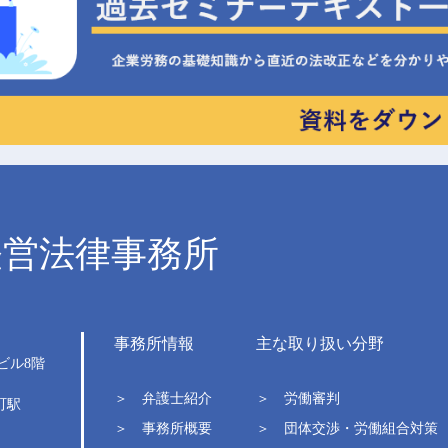
経営法律事務所
事務所情報
主な取り扱い分野
ビル
8階
＞ 弁護士紹介
＞ 労働審判
町駅
＞ 事務所概要
＞ 団体交渉・労働組合対策