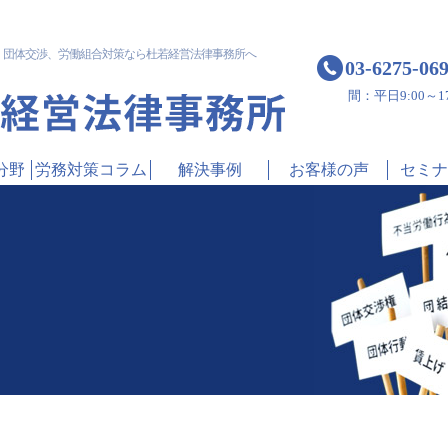
！
団体交渉、労働組合対策なら杜若経営法律事務所へ
03-6275-06
間：平日9:00～17
分野
労務対策コラム
解決事例
お客様の声
セミナ