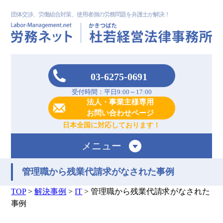
団体交渉、労働組合対策、使用者側の労務問題を弁護士が解決！
03-6275-0691
受付時間：平日9:00～17:00
法人・事業主様専用
お問い合わせページ
日本全国に対応しております！
メニュー
管理職から残業代請求がなされた事例
TOP
>
解決事例
>
IT
>
管理職から残業代請求がなされた
事例