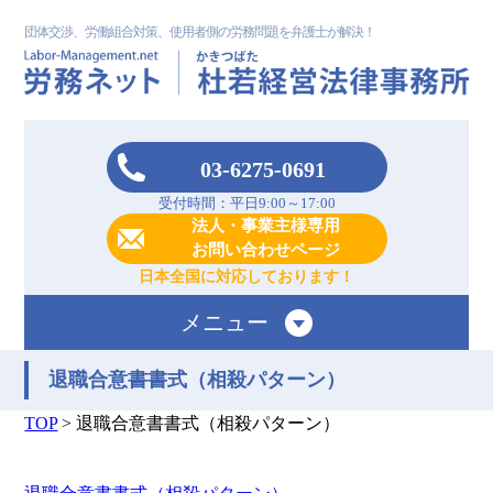
団体交渉、労働組合対策、使用者側の労務問題を弁護士が解決！
03-6275-0691
受付時間：平日9:00～17:00
法人・事業主様専用
お問い合わせページ
日本全国に対応しております！
メニュー
退職合意書書式（相殺パターン）
TOP
>
退職合意書書式（相殺パターン）