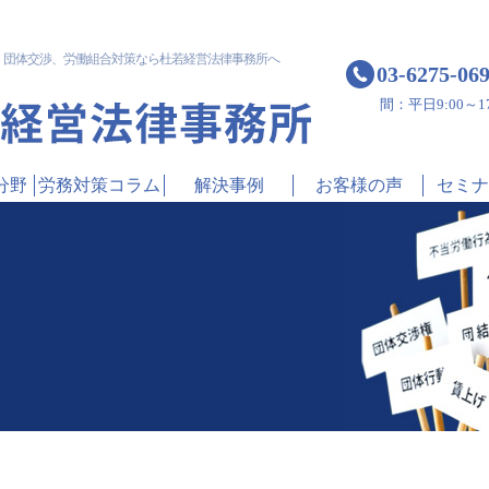
！
団体交渉、労働組合対策なら杜若経営法律事務所へ
03-6275-06
間：平日9:00～17
分野
労務対策コラム
解決事例
お客様の声
セミナ
目