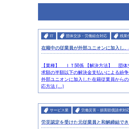
IT
団体交渉・労働組合対応
残業
在籍中の従業員が外部ユニオンに加入し、
【業種】 ＩＴ関係 【解決方法】 団体
求額の半額以下の解決金支払いによる紛争
外部ユニオンに加入した在籍従業員からの
応方法 […]
サービス業
労働災害・損害賠償請求対
労災認定を受けた元従業員と和解締結でき