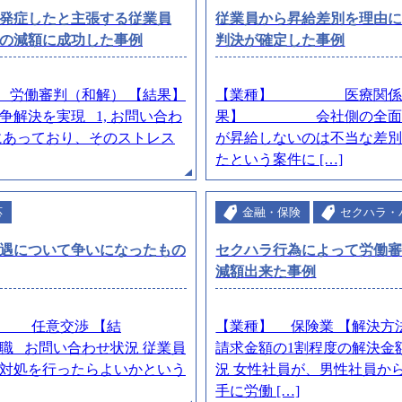
発症したと主張する従業員
従業員から昇給差別を理由
の減額に成功した事例
判決が確定した事例
 労働審判（和解） 【結果】
【業種】 医療関係 【
解決を実現 1, お問い合わ
果】 会社側の全面勝訴
にあっており、そのストレス
が昇給しないのは不当な差
たという案件に […]
応
金融・保険
セクハラ・
遇について争いになったもの
セクハラ行為によって労働
減額出来た事例
任意交渉 【結
【業種】 保険業 【解決
お問い合わせ状況 従業員
請求金額の1割程度の解決金
対処を行ったらよいかという
況 女性社員が、男性社員か
手に労働 […]