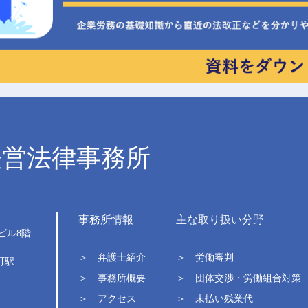
経営法律事務所
事務所情報
主な取り扱い分野
ビル
8階
＞ 弁護士紹介
＞ 労働審判
町駅
＞ 事務所概要
＞ 団体交渉・労働組合対策
＞ アクセス
＞ 未払い残業代