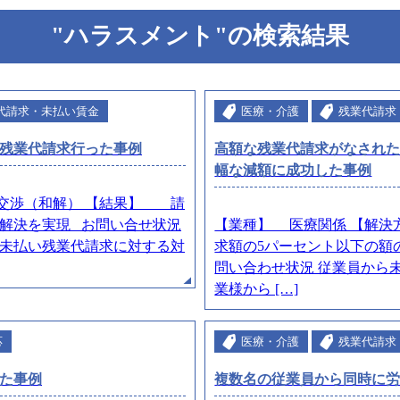
"ハラスメント"の検索結果
代請求・未払い賃金
医療・介護
残業代請求
残業代請求行った事例
高額な残業代請求がなされ
幅な減額に成功した事例
交渉（和解） 【結果】 請
解決を実現 お問い合せ状況
【業種】 医療関係 【解
未払い残業代請求に対する対
求額の5パーセント以下の額
問い合わせ状況 従業員から
業様から […]
応
医療・介護
残業代請求
た事例
複数名の従業員から同時に