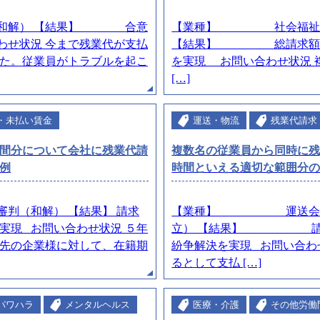
訟（和解） 【結果】 合意
【業種】 社会福祉事業
わせ状況 今まで残業代が支払
【結果】 総請求額の半
た。従業員がトラブルを起こ
を実現 お問い合わせ状況 
[…]
・未払い賃金
運送・物流
残業代請求
間分について会社に残業代請
複数名の従業員から同時に
例
時間といえる適切な範囲分
判（和解） 【結果】 請求
【業種】 運送会社 
実現 お問い合わせ状況 ５年
立） 【結果】 請求額
先の企業様に対して、在籍期
紛争解決を実現 お問い合わ
るとして支払 […]
パワハラ
メンタルヘルス
医療・介護
その他労働