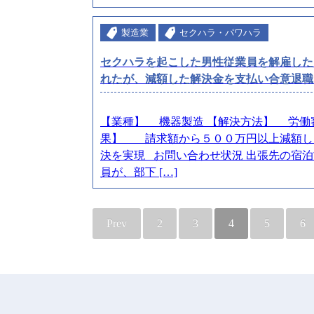
製造業
セクハラ・パワハラ
セクハラを起こした男性従業員を解雇した
れたが、減額した解決金を支払い合意退職
【業種】 機器製造 【解決方法】 労働
果】 請求額から５００万円以上減額し
決を実現 お問い合わせ状況 出張先の宿
員が、部下 […]
Prev
2
3
4
5
6