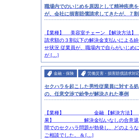
職場内でのいじめを原因として精神疾患を
が、会社に損害賠償請求してきたが、７割
【業種】 美容室チェーン 【解決方法】
請求額の３割以下の解決金支払いによる紛争
せ状況 従業員が、職場内で自らがいじめ
が […]
金融・保険
労働災害・損害賠償請求対
セクハラを起こした男性従業員に対する処
の、任意交渉で紛争が解決された事例
【業種】 金融 【解決方法】 
果】 解決金払いなしの合意退職 
間でのセクハラ問題が勃発し、どのような
ご相談でした。 & […]