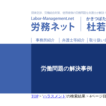
団体交渉、労働組合対策、使用者側の労務問題を弁護士が解決
事務所紹介
弁護士等紹介
取り扱い
労働問題の解決事例
TOP
>
'
ハラスメント
'の検索結果
>
4ページ