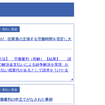
・未払い賃金
たが、従業員の主張する労働時間を否定し大
決方法】 労働審判（和解） 【結果】 請
の解決金支払いによる紛争解決を実現 お
未払い残業代があるとして請求をうけた企
・未払い賃金
労働審判の申立てがなされた事例