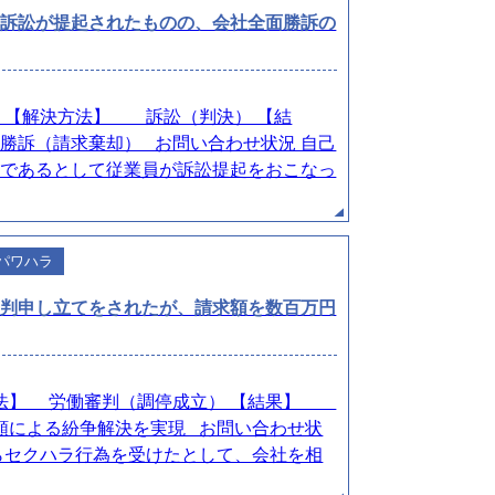
に訴訟が提起されたものの、会社全面勝訴の
解決方法】 訴訟（判決） 【結
（請求棄却） お問い合わせ状況 自己
別であるとして従業員が訴訟提起をおこなっ
パワハラ
審判申し立てをされたが、請求額を数百万円
方法】 労働審判（調停成立） 【結果】
額による紛争解決を実現 お問い合わせ状
らセクハラ行為を受けたとして、会社を相