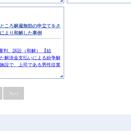
ところ解雇無効の申立てをさ
により和解した事例
審判、訴訟（和解） 【結
た解決金支払いによる紛争解
泊施設で、上司である男性従業
Next