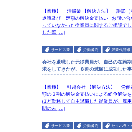
【業種】 清掃業 【解決方法】 訴
退職及び一定額の解決金支払い お問い合
っていなかった従業員に関するご相談でし
した際 […]
サービス業
労働審判
残業代請求
会社を退職した元従業員が、自己の在籍期
求をしてきたが、８割の減額に成功した事
【業種】 引越会社 【解決方法】 労働審
額の２割の解決金支払いによる紛争解決を
ほど勤務して自主退職した従業員が、雇用
間の未 […]
サービス業
労働審判
セクハラ・