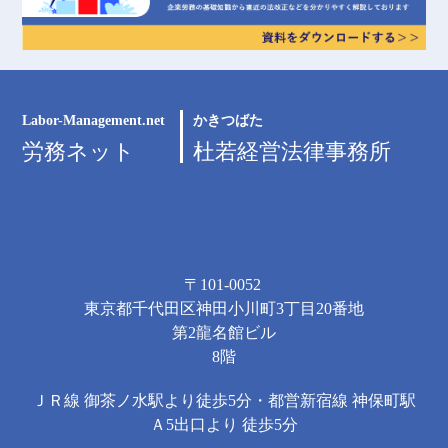
Labor-Management.net
かきつばた
労務ネット
杜若経営法律事務所
〒101-0052
東京都千代田区神田小川町3丁目20番地
第2龍名館ビル
8階
ＪＲ線 御茶ノ水駅より徒歩5分・都営新宿線 神保町駅
Ａ5出口より 徒歩5分