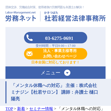
団体交渉、労働組合対策、使用者側の労務問題を弁護士が解決！
03-6275-0691
受付時間：平日9:00～17:00
法人・事業主様専用
お問い合わせページ
日本全国に対応しております！
メニュー
「メンタル休職への対応」 主催：株式会社
ミナジン【杜若サロン】 講師：弁護士 樋口
陽亮
TOP
>
新着
>
セミナー情報
>
「メンタル休職への対応」